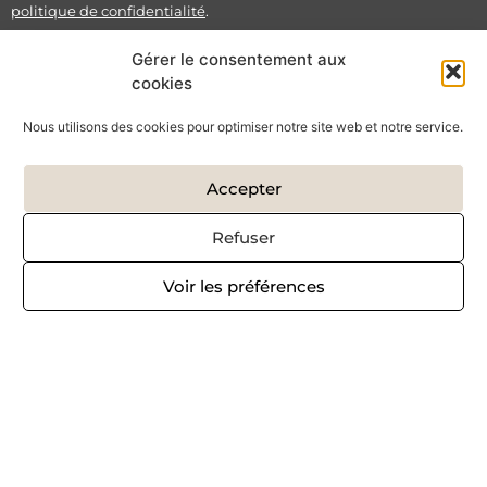
politique de confidentialité
.
Gérer le consentement aux
Envoyer
cookies
SUIVEZ-MOI SUR :
Nous utilisons des cookies pour optimiser notre site web et notre service.
Accepter
Refuser
Voir les préférences
Copyright © 2026 – Réalisé par
Krysalidesign
Politique de confidentialité
Mentions légales