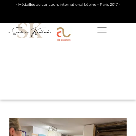
• Médaillée au concours international Lépine – Paris 2017 •