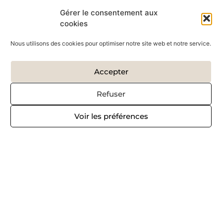
Gérer le consentement aux
cookies
Nous utilisons des cookies pour optimiser notre site web et notre service.
Accepter
Refuser
Voir les préférences
Copyright © 2026 – Réalisé par
Krysalidesign
Politique de confidentialité
Mentions légales
Tous les éléments contenus sur ce site (titres, photos, textes,
créations et autres…) sont la propriété exclusive de Sandrine
KNOBLOCH. Ils sont protégés par les lois relatives aux droits
d’auteurs. La reproduction totale ou partielle des éléments de ce
site utilisée à des fins personnelles est autorisée à condition d’en
mentionner la source : www.artetcarton.com et d’informer l’artiste.
Toute reproduction, par quelque moyen que ce soit, pour des fins
autres que celles d’utilisation personnelle est strictement interdite