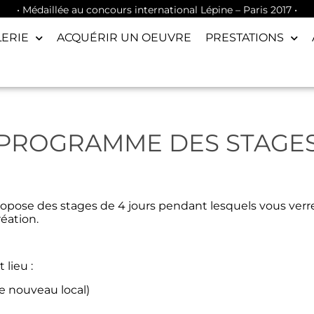
• Médaillée au concours international Lépine – Paris 2017 •
LERIE
ACQUÉRIR UN OEUVRE
PRESTATIONS
PROGRAMME DES STAGE
propose des stages de 4 jours pendant lesquels vous ve
réation.
 lieu :
le nouveau local)