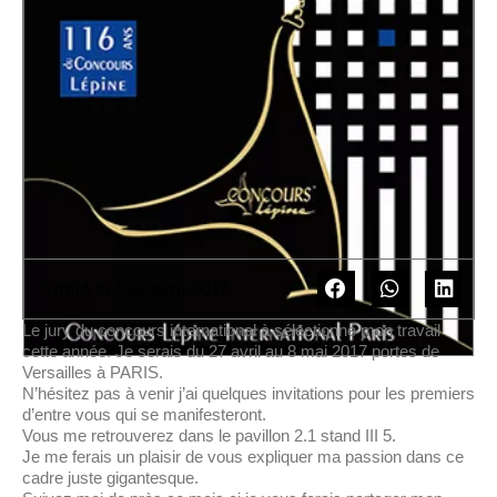
Publié le : 24 avril 2017
Le jury du concours international à sélectionné mon travail
cette année. Je serais du 27 avril au 8 mai 2017 portes de
Versailles à PARIS.
N’hésitez pas à venir j’ai quelques invitations pour les premiers
d’entre vous qui se manifesteront.
Vous me retrouverez dans le pavillon 2.1 stand III 5.
Je me ferais un plaisir de vous expliquer ma passion dans ce
cadre juste gigantesque.