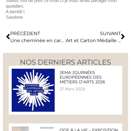
Suivez moi de près ce mois ci je vous ferais partager mon
quotidien.
A bientôt !
Sandrine
PRÉCÉDENT
SUIVANT
Une cheminée en carton
Art et Carton Médaille d’argent au concours Lépine international de Paris en 2017
NOS DERNIERS ARTICLES
JEMA JOURNÉES
EUROPÉENNES DES
MÉTIERS D’ARTS 2026
27 Mars 2026
ODE À LA VIE – EXPOSITION