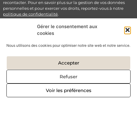
recontacter. Pour en savoir plus sur la gestion de vos données
personnelles et pour exercer vos droits, reportez-vous à notre
politique de confidentialité
.
Gérer le consentement aux
Envoyer
cookies
Nous utilisons des cookies pour optimiser notre site web et notre service.
SUIVEZ-MOI SUR :
Accepter
Refuser
Voir les préférences
Copyright © 2026 – Réalisé par
Krysalidesign