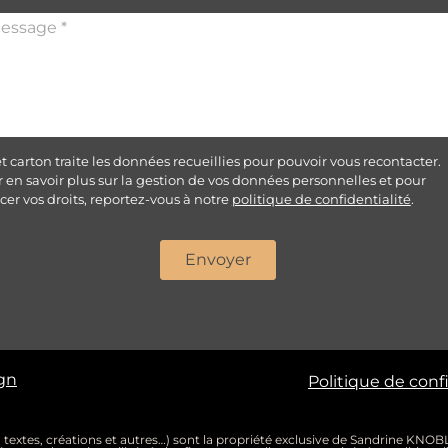
et carton traite les données recueillies pour pouvoir vous recontacter.
 en savoir plus sur la gestion de vos données personnelles et pour
cer vos droits, reportez-vous à notre
politique de confidentialité
.
Envoyer
ign
Politique de conf
, textes, créations et autres…) sont la propriété exclusive de Sandrine KNOBLO