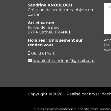
Sandrine KNOBLOCH
Création de sculptures, objets en
carton
Art et carton
16 rue de la paix
67114 Eschau FRANCE
Art 
Horaires : Uniquement sur
Pour
rendez-vous
exer
06 13 61 75 11
knobloch.sandrine@gmail.com
Copyright © 2026 – Réalisé par
Krysalides
Tous les éléments contenus sur ce site (titres, photos