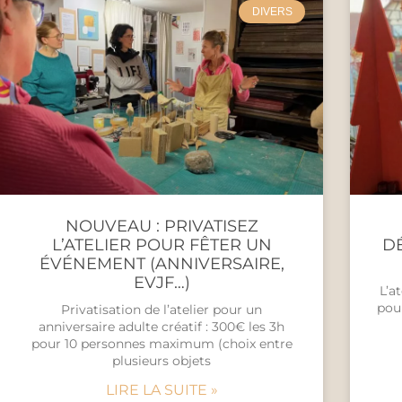
DIVERS
NOUVEAU : PRIVATISEZ
L’ATELIER POUR FÊTER UN
DÉ
ÉVÉNEMENT (ANNIVERSAIRE,
EVJF…)
L’a
pou
Privatisation de l’atelier pour un
anniversaire adulte créatif : 300€ les 3h
pour 10 personnes maximum (choix entre
plusieurs objets
LIRE LA SUITE »