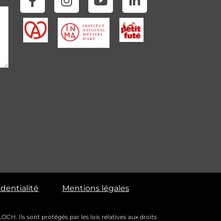
identialité
Mentions légales
CH. Ils sont protégés par les lois relatives aux droits