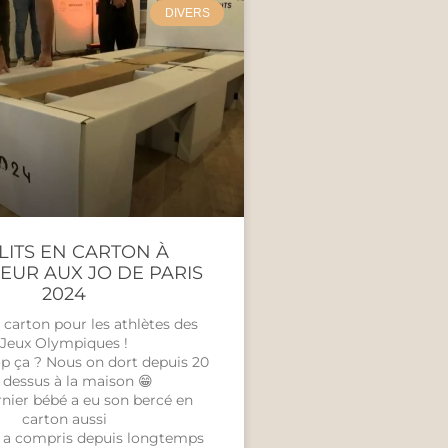
DIVERS
 LITS EN CARTON À
EUR AUX JO DE PARIS
2024
n carton pour les athlètes des
Jeux Olympiques !
op ça ? Nous on dort depuis 20
 dessus à la maison 😁
nier bébé a eu son bercé en
carton aussi
 a compris depuis longtemps