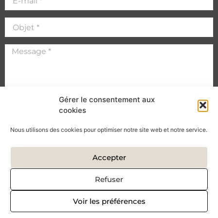
Gérer le consentement aux
cookies
Art et carton traite les données recueillies pour pouvoir vous
recontacter. Pour en savoir plus sur la gestion de vos données
Nous utilisons des cookies pour optimiser notre site web et notre service.
personnelles et pour exercer vos droits, reportez-vous à notre
politique de confidentialité
.
Accepter
Envoyer
Refuser
SUIVEZ-MOI SUR :
Voir les préférences