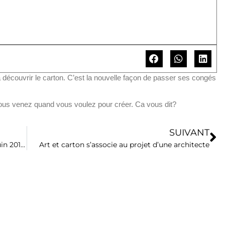
écouvrir le carton. C’est la nouvelle façon de passer ses congés
ous venez quand vous voulez pour créer. Ca vous dit?
SUIVANT
Rdv à 14H30 cet après midi le dimanche 15 juin 2014 au Vaisseau de Strasbourg pour fêter les papas de façon originale
Art et carton s’associe au projet d’une architecte