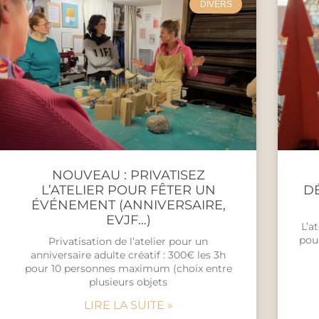
DIVERS
NOUVEAU : PRIVATISEZ
L’ATELIER POUR FÊTER UN
DÉ
ÉVÉNEMENT (ANNIVERSAIRE,
EVJF…)
L’a
pou
Privatisation de l’atelier pour un
anniversaire adulte créatif : 300€ les 3h
pour 10 personnes maximum (choix entre
plusieurs objets
LIRE LA SUITE »