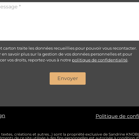
et carton traite les données recueillies pour pouvoir vous recontacter.
 en savoir plus sur la gestion de vos données personnelles et pour
cer vos droits, reportez-vous à notre
politique de confidentialité
.
Envoyer
ign
Politique de conf
, textes, créations et autres…) sont la propriété exclusive de Sandrine KNOBLO
léments de ce site utilisée à des fins personnelles est autorisée à conditi