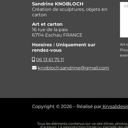
Sandrine KNOBLOCH
Création de sculptures, objets en
carton
Art et carton
16 rue de la paix
67114 Eschau FRANCE
Art 
Horaires : Uniquement sur
Pour
rendez-vous
exer
06 13 61 75 11
knobloch.sandrine@gmail.com
Copyright © 2026 – Réalisé par
Krysalides
Tous les éléments contenus sur ce site (titres, photos
d’auteurs. La reproduction totale ou partielle des é