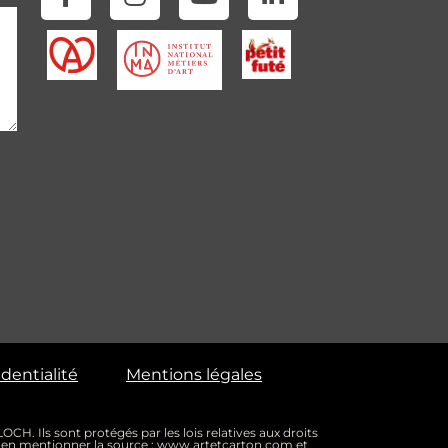
identialité
Mentions légales
CH. Ils sont protégés par les lois relatives aux droits
on d’en mentionner la source : www.artetcarton.com et