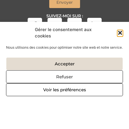
Envoyer
SUIVEZ-MOI SUR :
Gérer le consentement aux
cookies
Nous utilisons des cookies pour optimiser notre site web et notre service.
Accepter
Refuser
Voir les préférences
Copyright © 2026 – Réalisé par
Krysalidesign
Politique de confidentialité
Mentions légales
Tous les éléments contenus sur ce site (titres, photos, textes,