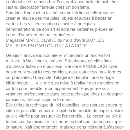
confortable et rococo chez l’un, ambiance boite de nuit chez
l’autre, décoration farfelue chez un troisième.
Sandrine Knobloch a fait découvrir l’atelier ou elle imagine
créer et réalise des meubles, objets et autres bibelots en
carton. Les visiteurs ont pu assister à quelques
démonstrations de son art et admirer certaines pièces en
cours d’achèvement ou terminées ».
Magazine MARIE CLAIRE du mois d’avril 2007 LES
MEUBLES EN CARTON ONT A LA COTE
Depuis 4 ans, dans son atelier situé dans un ancien fort
militaire, à Wolfisheim, près de Strasbourg, où elle côtoie
d’autres artistes ou musiciens, Sandrine KNOBLOCH crée
des meubles qui lui ressemblent, gais, astucieux, aux formes
surprenantes. Une drôle d’étagère – dauphin, une horloge
bibliothèque, … « je me suis mise à réaliser des meubles en
carton pour meubler mon appartement. Puis je me suis
vraiment perfectionnée dans cette technique chez un designer
parisien », précise la jeune femme.
Elle utilise la technique du nid d’abeilles, une robuste structure
interne, puis elle recouvre l’objet ou le meuble de papier coloré
qu’elle vitrifie pour assurer de l’ensemble…Le carton se plie à
toutes ses fantaisies. « Le carton en tant que matériau simple
et naturel plaît énormément, mais les gens hésitent à s’asseoir