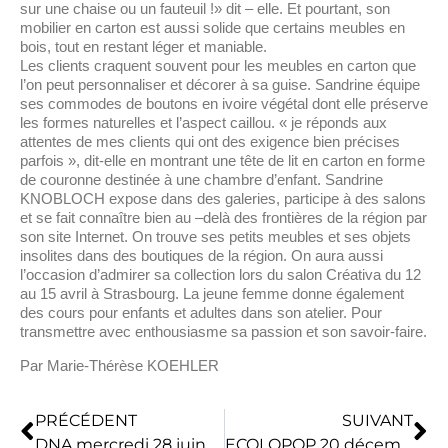
sur une chaise ou un fauteuil !» dit – elle. Et pourtant, son
mobilier en carton est aussi solide que certains meubles en
bois, tout en restant léger et maniable.
Les clients craquent souvent pour les meubles en carton que
l’on peut personnaliser et décorer à sa guise. Sandrine équipe
ses commodes de boutons en ivoire végétal dont elle préserve
les formes naturelles et l’aspect caillou. « je réponds aux
attentes de mes clients qui ont des exigence bien précises
parfois », dit-elle en montrant une tête de lit en carton en forme
de couronne destinée à une chambre d’enfant. Sandrine
KNOBLOCH expose dans des galeries, participe à des salons
et se fait connaître bien au –delà des frontières de la région par
son site Internet. On trouve ses petits meubles et ses objets
insolites dans des boutiques de la région. On aura aussi
l’occasion d’admirer sa collection lors du salon Créativa du 12
au 15 avril à Strasbourg. La jeune femme donne également
des cours pour enfants et adultes dans son atelier. Pour
transmettre avec enthousiasme sa passion et son savoir-faire.
Par Marie-Thérèse KOEHLER
PRÉCÉDENT
SUIVANT
DNA mercredi 28 juin 06 – CHEMIN DE PAPIER CHEMIN D’ALLIANCE
ECOLOPOP 20 décembre 2006 ARTS ET CARTONS : SAUVEZ DES SAPINS